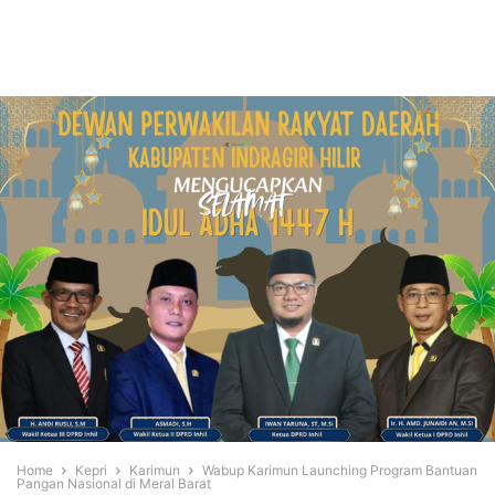
Home
Kepri
Karimun
Wabup Karimun Launching Program Bantuan
Pangan Nasional di Meral Barat