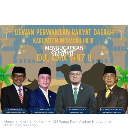
Home
Kepri
Karimun
135 Warga Panti Asuhan Hidayatullah
Keracunan Makanan