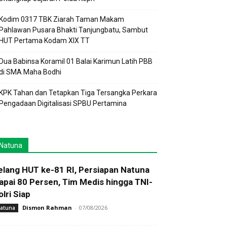
Kodim 0317 TBK Ziarah Taman Makam
Pahlawan Pusara Bhakti Tanjungbatu, Sambut
HUT Pertama Kodam XIX TT
Dua Babinsa Koramil 01 Balai Karimun Latih PBB
di SMA Maha Bodhi
KPK Tahan dan Tetapkan Tiga Tersangka Perkara
Pengadaan Digitalisasi SPBU Pertamina
Natuna
elang HUT ke-81 RI, Persiapan Natuna
apai 80 Persen, Tim Medis hingga TNI-
olri Siap
Dismon Rahman
-
07/08/2026
atuna