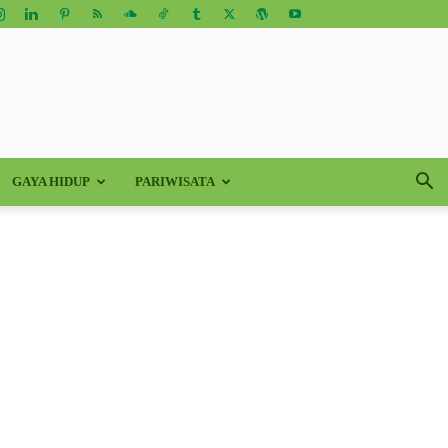
GAYA HIDUP
PARIWISATA