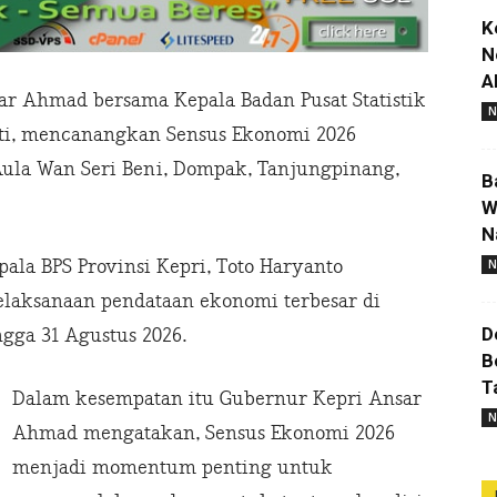
K
N
A
 Ahmad bersama Kepala Badan Pusat Statistik
N
nti, mencanangkan Sensus Ekonomi 2026
 Aula Wan Seri Beni, Dompak, Tanjungpinang,
B
W
N
ala BPS Provinsi Kepri, Toto Haryanto
N
pelaksanaan pendataan ekonomi terbesar di
D
gga 31 Agustus 2026.
B
T
Dalam kesempatan itu Gubernur Kepri Ansar
N
Ahmad mengatakan, Sensus Ekonomi 2026
menjadi momentum penting untuk