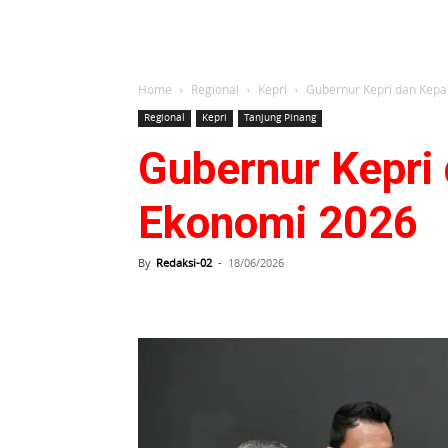
Home
Regional
Kepri
Gubernur Kepri dan Kepa
Regional
Kepri
Tanjung Pinang
Gubernur Kepri
Ekonomi 2026
By
Redaksi-02
-
18/06/2026