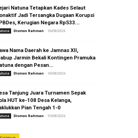
ejari Natuna Tetapkan Kades Selaut
onaktif Jadi Tersangka Dugaan Korupsi
PBDes, Kerugian Negara Rp533...
Dismon Rahman
-
06/08/2026
atuna
awa Nama Daerah ke Jamnas XII,
abup Jarmin Bekali Kontingen Pramuka
atuna dengan Pesan...
Dismon Rahman
-
06/08/2026
atuna
esa Tanjung Juara Turnamen Sepak
ola HUT ke-108 Desa Kelanga,
aklukkan Pian Tengah 1-0
Dismon Rahman
-
05/08/2026
atuna