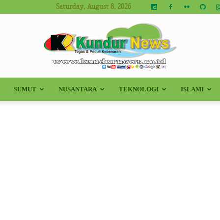
Saturday, August 8, 2026
SUMUT
NUSANTARA
TEKNOLOGI
ISLAMI
Kundur
News