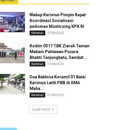
Karimun
Wabup Karimun Pimpin Rapat
Koordinasi Sosialisasi
pedoman Montiroing KPK RI
07/08/2026
Karimun
Kodim 0317 TBK Ziarah Taman
Makam Pahlawan Pusara
Bhakti Tanjungbatu, Sambut...
07/08/2026
Karimun
Dua Babinsa Koramil 01 Balai
Karimun Latih PBB di SMA
Maha...
07/08/2026
Karimun
Load more