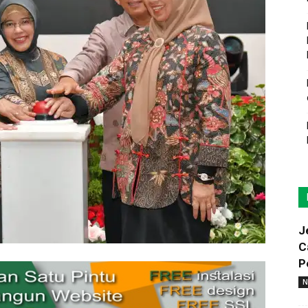
J
C
P
N