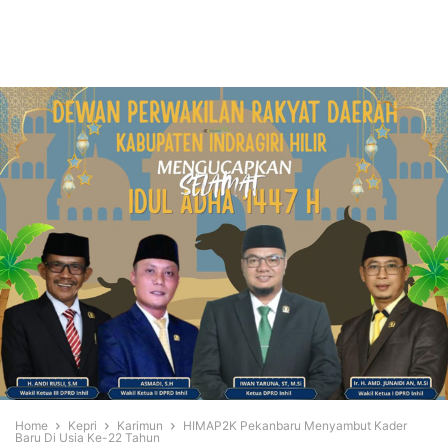
Home
Kepri
Karimun
HIMAP2K Pekanbaru Menyambut Kader
Baru Di Usia Ke-22 Tahun