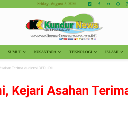
Friday, August 7, 2026
SUMUT
NUSANTARA
TEKNOLOGI
ISLAMI
Kundur
i Asahan Terima Audiensi DPD LDII
mi, Kejari Asahan Teri
News