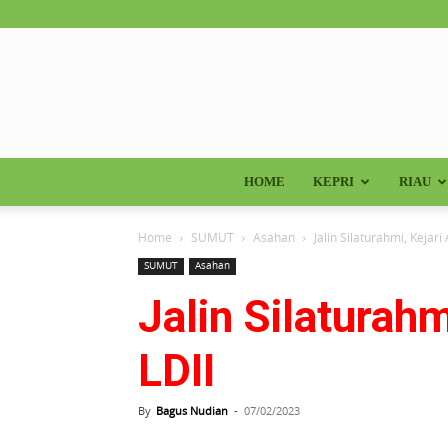
HOME
KEPRI
RIAU
Home
SUMUT
Asahan
Jalin Silaturahmi, Kejar
SUMUT
Asahan
Jalin Silaturah
LDII
By
Bagus Nudian
-
07/02/2023