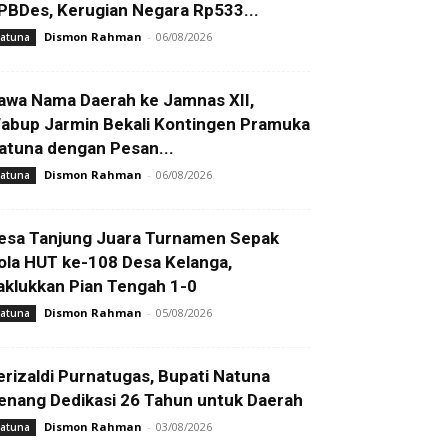
PBDes, Kerugian Negara Rp533...
Dismon Rahman
-
06/08/2026
atuna
awa Nama Daerah ke Jamnas XII,
abup Jarmin Bekali Kontingen Pramuka
atuna dengan Pesan...
Dismon Rahman
-
06/08/2026
atuna
esa Tanjung Juara Turnamen Sepak
ola HUT ke-108 Desa Kelanga,
aklukkan Pian Tengah 1-0
Dismon Rahman
-
05/08/2026
atuna
erizaldi Purnatugas, Bupati Natuna
enang Dedikasi 26 Tahun untuk Daerah
Dismon Rahman
-
03/08/2026
atuna