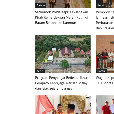
Batam
Kepri
Satbrimob Polda Kepri Laksanakan
Pemprov Ke
Kirab Kemerdekaan Merah Putih di
Jaringan Te
Batam Bintan dan Karimun
Perbatasan 
dan Frekue
Kepri
Batam
Program Penyengat Bedelau, Ikhtiar
Wagub Kepri
Pemprov Kepri Jaga Warisan Melayu
TAO Sport C
dan Jejak Sejarah Bangsa