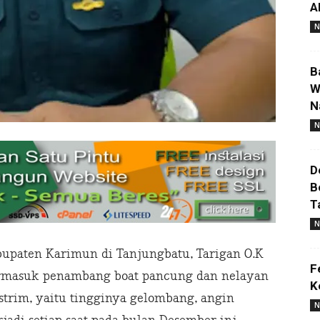
A
N
B
W
N
N
D
B
T
N
bupaten Karimun di Tanjungbatu, Tarigan O.K
F
rmasuk penambang boat pancung dan nelayan
K
trim, yaitu tingginya gelombang, angin
N