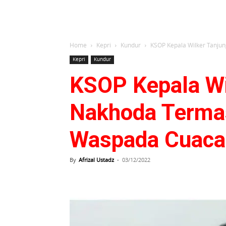
Home
Kepri
Kundur
KSOP Kepala Wilker Tanjun
Kepri
Kundur
KSOP Kepala Wi
Nakhoda Termas
Waspada Cuaca
By
Afrizal Ustadz
-
03/12/2022