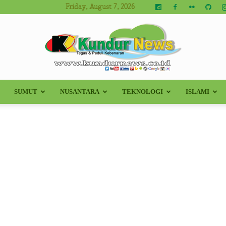
Friday, August 7, 2026
SUMUT
NUSANTARA
TEKNOLOGI
ISLAMI
Kundur
News