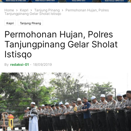
Home
Kepri
Tanjung Pinang
Permohonan Hujan, Polres
Tanjungpinang Gelar Sholat Istisqo
Kepri
Tanjung Pinang
Permohonan Hujan, Polres
Tanjungpinang Gelar Sholat
Istisqo
By
redaksi-01
-
18/09/2019