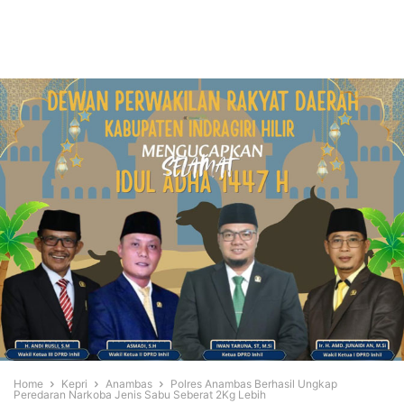
Home
Kepri
Anambas
Polres Anambas Berhasil Ungkap
Peredaran Narkoba Jenis Sabu Seberat 2Kg Lebih