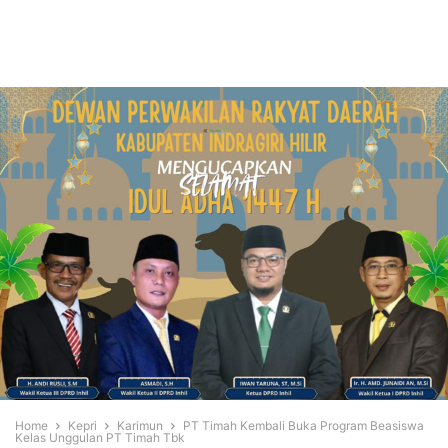
Home
Kepri
Karimun
PT Timah Kembali Buka Program Beasiswa
Kelas Unggulan PT Timah Tbk