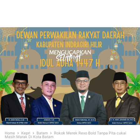
Home
Kepri
Batam
Rokok Merek Rexo Bold Tanpa Pita cukai
Masih Marak Di Kota Batam