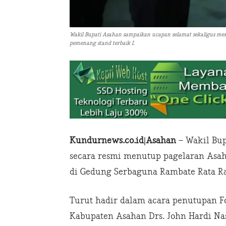
Wakil Bupati Asahan sampaikan ucapan selamat sekaligus m
pemenang stand terbaik I.
Kundurnews.co.id|Asahan
– Wakil Bupa
secara resmi menutup pagelaran Asah
di Gedung Serbaguna Rambate Rata Ray
Turut hadir dalam acara penutupan F
Kabupaten Asahan Drs. John Hardi Na