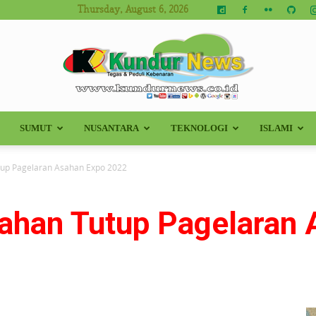
Thursday, August 6, 2026
SUMUT
NUSANTARA
TEKNOLOGI
ISLAMI
Kundur
tup Pagelaran Asahan Expo 2022
sahan Tutup Pagelaran
News