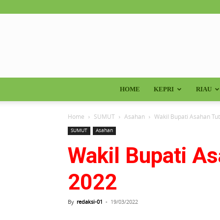
HOME
KEPRI
RIAU
Home
SUMUT
Asahan
Wakil Bupati Asahan Tu
SUMUT
Asahan
Wakil Bupati A
2022
By
redaksi-01
-
19/03/2022