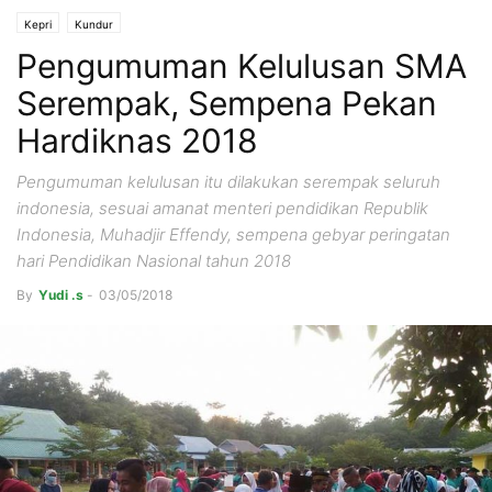
Kepri
Kundur
Pengumuman Kelulusan SMA
Serempak, Sempena Pekan
Hardiknas 2018
Pengumuman kelulusan itu dilakukan serempak seluruh
indonesia, sesuai amanat menteri pendidikan Republik
Indonesia, Muhadjir Effendy, sempena gebyar peringatan
hari Pendidikan Nasional tahun 2018
By
Yudi .s
-
03/05/2018