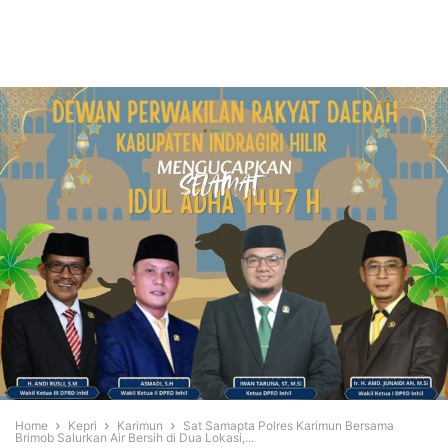
Home
Kepri
Karimun
Sat Samapta Polres Karimun Bersama
Brimob Salurkan Air Bersih di Dua Lokasi,...