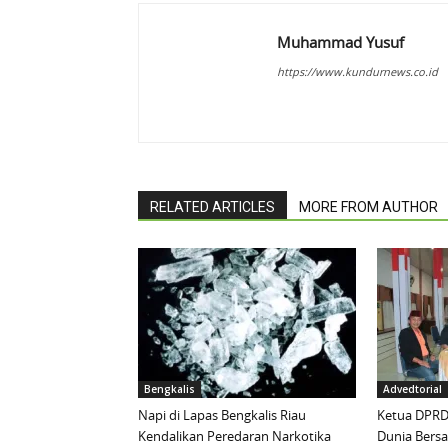
Muhammad Yusuf
https://www.kundurnews.co.id
RELATED ARTICLES
MORE FROM AUTHOR
Bengkalis
Advedtorial
Napi di Lapas Bengkalis Riau
Ketua DPRD 
Kendalikan Peredaran Narkotika
Dunia Bersa