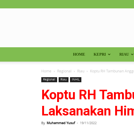
HOME
KEPRI
RIAU
Home
Regional
Riau
Koptu RH Tambunan Anggo
Regional
Riau
INHIL
Koptu RH Tamb
Laksanakan Him
By
Muhammad Yusuf
-
19/11/2022