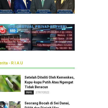
rita - R I A U
Setelah Diteliti Oleh Kemenkes,
Kupu-kupu Putih Atau Ngengat
Tidak Beracun
27/07/2022
INHIL
Seorang Bocah di Sei Danai,