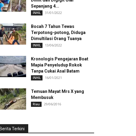
Dililit dan Digigit Ular
Sepanjang 4...
31/01/2022
INHIL
Bocah 7 Tahun Tewas
Terpotong-potong, Diduga
Dimultilasi Orang Tuanya
13/06/2022
INHIL
Kronologis Pengejaran Boat
Mapia Penyeludup Rokok
Tanpa Cukai Asal Batam
16/01/2021
INHIL
Temuan Mayat Mrs X yang
Membusuk
29/06/2016
Riau
Berita Terkini