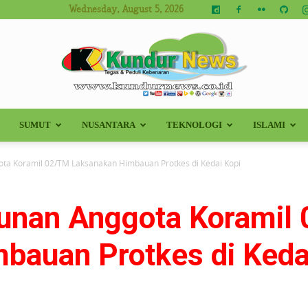
Wednesday, August 5, 2026
SUMUT
NUSANTARA
TEKNOLOGI
ISLAMI
Kundur
ta Koramil 02/TM Laksanakan Himbauan Protkes di Kedai Kopi
unan Anggota Koramil
News
bauan Protkes di Keda