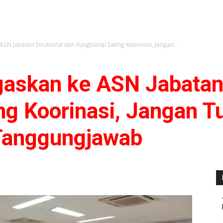
SN Jabatan Struktural dan Fungsional Saling Koorinasi, Jangan...
gaskan ke ASN Jabatan 
ng Koorinasi, Jangan 
Tanggungjawab