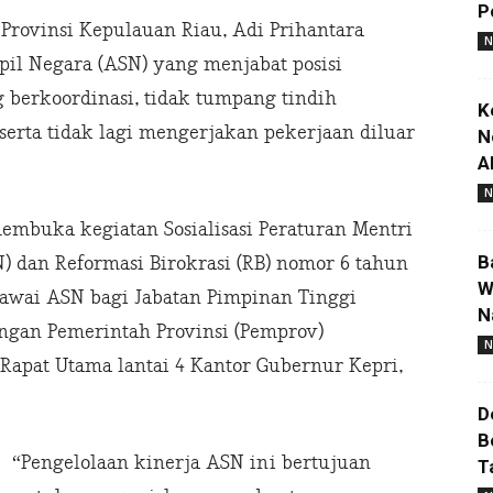
P
rovinsi Kepulauan Riau, Adi Prihantara
N
pil Negara (ASN) yang menjabat posisi
g berkoordinasi, tidak tumpang tindih
K
erta tidak lagi mengerjakan pekerjaan diluar
N
A
N
embuka kegiatan Sosialisasi Peraturan Mentri
B
 dan Reformasi Birokrasi (RB) nomor 6 tahun
W
gawai ASN bagi Jabatan Pimpinan Tinggi
N
ungan Pemerintah Provinsi (Pemprov)
N
 Rapat Utama lantai 4 Kantor Gubernur Kepri,
D
B
“Pengelolaan kinerja ASN ini bertujuan
T