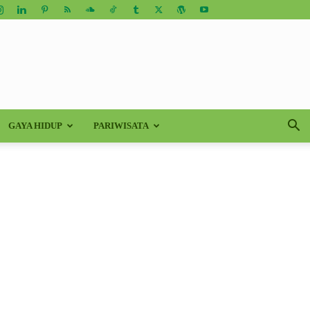
GAYA HIDUP
PARIWISATA