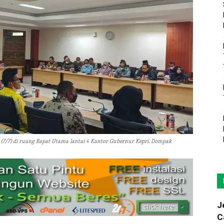
s (7/7) di ruang Rapat Utama lantai 4 Kantor Gubernur Kepri, Dompak
J
C