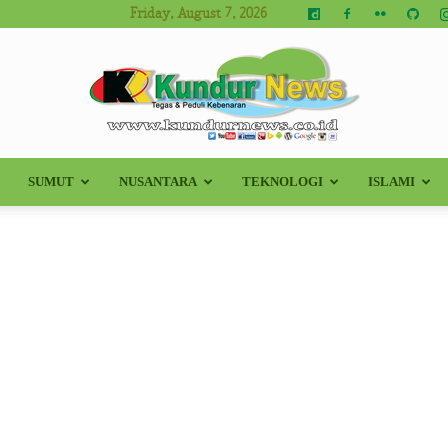
Friday, August 7, 2026
SUMUT
NUSANTARA
TEKNOLOGI
ISLAMI
Kundur
News