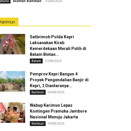
Dismon Rahman
-
05/08/2026
atuna
Karimun
Satbrimob Polda Kepri
Laksanakan Kirab
Kemerdekaan Merah Putih di
Batam Bintan...
07/08/2026
Batam
Pemprov Kepri Bangun 4
Proyek Pengendalian Banjir di
Kepri, 2 Diantaranya...
06/08/2026
Karimun
Wabup Karimun Lepas
Kontingen Pramuka Jambore
Nasional Menuju Jakarta
05/08/2026
Karimun