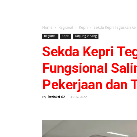
Home
Regional
Kepri
Sekda Kepri Tegaskan ke A
Regional
Kepri
Tanjung Pinang
Sekda Kepri Te
Fungsional Sali
Pekerjaan dan 
By
Redaksi-02
-
08/07/2022