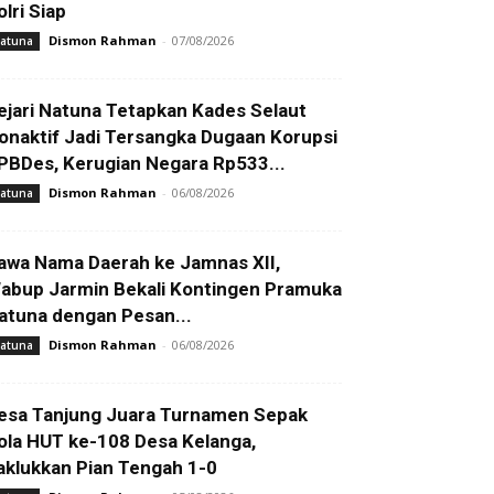
olri Siap
Dismon Rahman
-
07/08/2026
atuna
ejari Natuna Tetapkan Kades Selaut
onaktif Jadi Tersangka Dugaan Korupsi
PBDes, Kerugian Negara Rp533...
Dismon Rahman
-
06/08/2026
atuna
awa Nama Daerah ke Jamnas XII,
abup Jarmin Bekali Kontingen Pramuka
atuna dengan Pesan...
Dismon Rahman
-
06/08/2026
atuna
esa Tanjung Juara Turnamen Sepak
ola HUT ke-108 Desa Kelanga,
aklukkan Pian Tengah 1-0