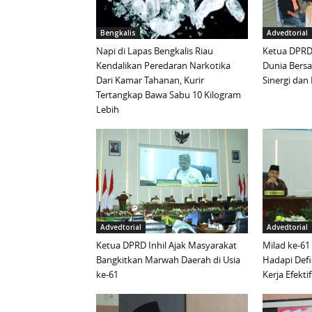
Bengkalis
Advedtorial
Napi di Lapas Bengkalis Riau
Ketua DPRD 
Kendalikan Peredaran Narkotika
Dunia Bersa
Dari Kamar Tahanan, Kurir
Sinergi da
Tertangkap Bawa Sabu 10 Kilogram
Lebih
Advedtorial
Advedtorial
Ketua DPRD Inhil Ajak Masyarakat
Milad ke-61
Bangkitkan Marwah Daerah di Usia
Hadapi Defi
ke-61
Kerja Efektif