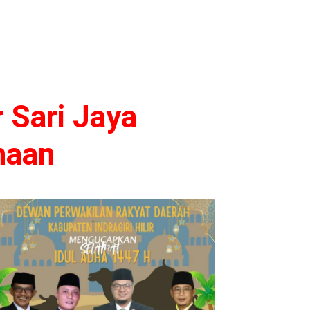
 Sari Jaya
naan