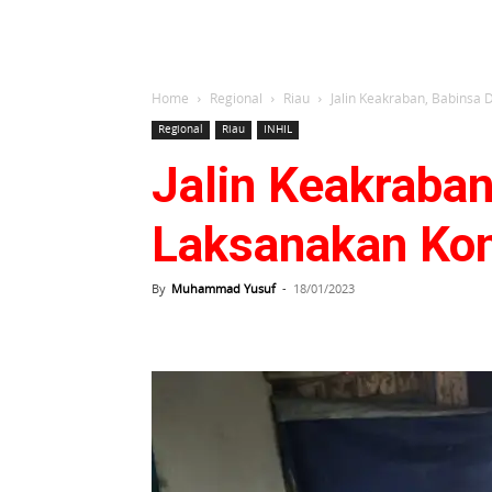
Home
Regional
Riau
Jalin Keakraban, Babinsa
Regional
Riau
INHIL
Jalin Keakraba
Laksanakan Ko
By
Muhammad Yusuf
-
18/01/2023