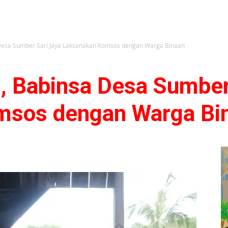
 Desa Sumber Sari Jaya Laksanakan Komsos dengan Warga Binaan
n, Babinsa Desa Sumber
msos dengan Warga Bi