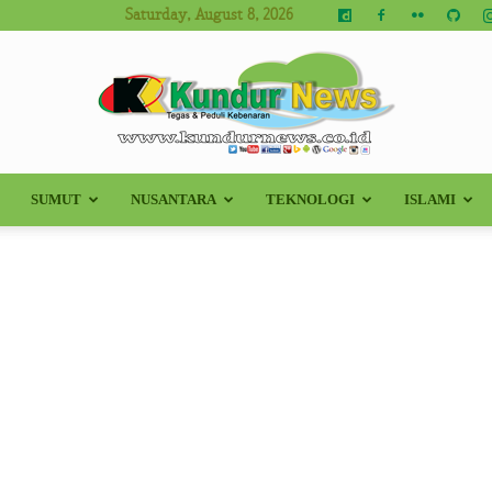
Saturday, August 8, 2026
SUMUT
NUSANTARA
TEKNOLOGI
ISLAMI
Kundur
News