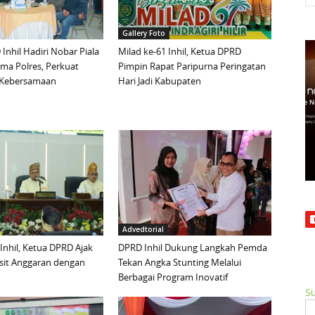
Gallery Foto
Inhil Hadiri Nobar Piala
Milad ke-61 Inhil, Ketua DPRD
ma Polres, Perkuat
Pimpin Rapat Paripurna Peringatan
n Kebersamaan
Hari Jadi Kabupaten
Advedtorial
 Inhil, Ketua DPRD Ajak
DPRD Inhil Dukung Langkah Pemda
sit Anggaran dengan
Tekan Angka Stunting Melalui
Berbagai Program Inovatif
Su