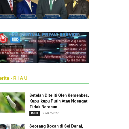
rita - R I A U
Setelah Diteliti Oleh Kemenkes,
Kupu-kupu Putih Atau Ngengat
Tidak Beracun
27/07/2022
INHIL
Seorang Bocah di Sei Danai,