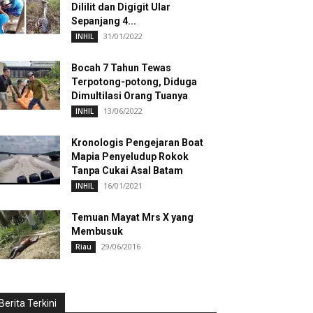
Dililit dan Digigit Ular
Sepanjang 4...
31/01/2022
INHIL
Bocah 7 Tahun Tewas
Terpotong-potong, Diduga
Dimultilasi Orang Tuanya
13/06/2022
INHIL
Kronologis Pengejaran Boat
Mapia Penyeludup Rokok
Tanpa Cukai Asal Batam
16/01/2021
INHIL
Temuan Mayat Mrs X yang
Membusuk
29/06/2016
Riau
Berita Terkini