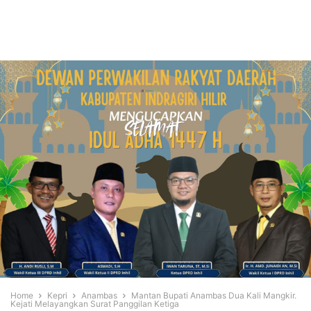
Home
Kepri
Anambas
Mantan Bupati Anambas Dua Kali Mangkir.
Kejati Melayangkan Surat Panggilan Ketiga