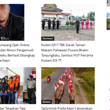
Karimun
mpang Ojek Online
Kodim 0317 TBK Ziarah Taman
 dan Motor Pengemudi
Makam Pahlawan Pusara Bhakti
elaku Berhasil Ditangkap
Tanjungbatu, Sambut HUT Pertama
a Kepri
Kodam XIX TT
Batam
an Tetapkan Tiga
Satbrimob Polda Kepri Laksanakan