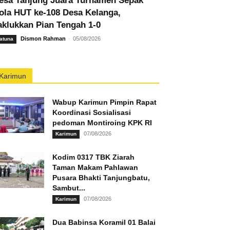
esa Tanjung Juara Turnamen Sepak
ola HUT ke-108 Desa Kelanga,
aklukkan Pian Tengah 1-0
Dismon Rahman
-
05/08/2026
atuna
Karimun
Wabup Karimun Pimpin Rapat
Koordinasi Sosialisasi
pedoman Montiroing KPK RI
07/08/2026
Karimun
Kodim 0317 TBK Ziarah
Taman Makam Pahlawan
Pusara Bhakti Tanjungbatu,
Sambut...
07/08/2026
Karimun
Dua Babinsa Koramil 01 Balai