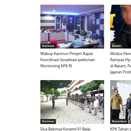
Karimun
Batam
Wabup Karimun Pimpin Rapat
Modus Penu
Koordinasi Sosialisasi pedoman
Rampas Hp
Montiroing KPK RI
di Batam, P
Jajaran Pold
Karimun
Nusantara
Dua Babinsa Koramil 01 Balai
KPK Tahan d