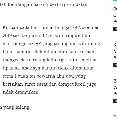
lah kehilangan barang berharga di dalam
J
C
P
Korban pada hari Jumat tanggal 29 November
N
2019 sekitar pukul 04.45 wib bangun tidur
dan mengecek HP yang sedang dicas di ruang
K
N
tamu namun tidak ditemukan, lalu korban
A
mengecek ke ruang keluarga untuk melihat
N
hp anak-anaknya namun tidak ditemukan
serta 1 buah tas bewarna abu-abu yang
B
berisikan surat-surat dan dompet kecil juga
W
tidak ditemukan.
P
N
n yang hilang