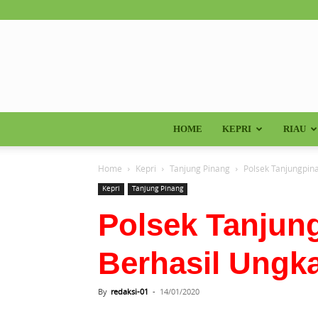
HOME
KEPRI
RIAU
Home
Kepri
Tanjung Pinang
Polsek Tanjungpin
Kepri
Tanjung Pinang
Polsek Tanjun
Berhasil Ungk
By
redaksi-01
-
14/01/2020