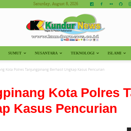
Saturday, August 8, 2026
SUMUT
NUSANTARA
TEKNOLOGI
ISLAMI
Kundur
ang Kota Polres Tanjungpinang Berhasil Ungkap Kasus Pencurian
gpinang Kota Polres 
News
ap Kasus Pencurian