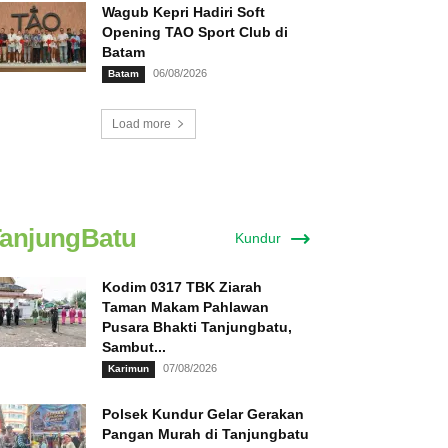
Wagub Kepri Hadiri Soft
Opening TAO Sport Club di
Batam
06/08/2026
Batam
Load more
anjungBatu
Kundur
Kodim 0317 TBK Ziarah
Taman Makam Pahlawan
Pusara Bhakti Tanjungbatu,
Sambut...
07/08/2026
Karimun
Polsek Kundur Gelar Gerakan
Pangan Murah di Tanjungbatu