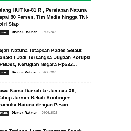
elang HUT ke-81 RI, Persiapan Natuna
apai 80 Persen, Tim Medis hingga TNI-
olri Siap
Dismon Rahman
-
07/08/2026
atuna
ejari Natuna Tetapkan Kades Selaut
onaktif Jadi Tersangka Dugaan Korupsi
PBDes, Kerugian Negara Rp533...
Dismon Rahman
-
06/08/2026
atuna
awa Nama Daerah ke Jamnas XII,
abup Jarmin Bekali Kontingen
ramuka Natuna dengan Pesan...
Dismon Rahman
-
06/08/2026
atuna