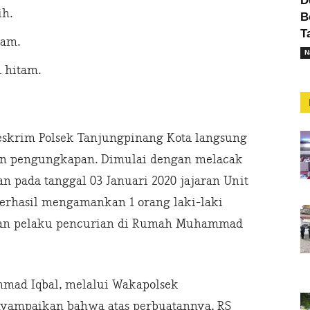
D
ih.
B
T
tam.
N
 hitam.
Reskrim Polsek Tanjungpinang Kota langsung
an pengungkapan. Dimulai dengan melacak
 pada tanggal 03 Januari 2020 jajaran Unit
erhasil mengamankan 1 orang laki-laki
akan pelaku pencurian di Rumah Muhammad
mad Iqbal, melalui Wakapolsek
yampaikan bahwa atas perbuatannya, RS