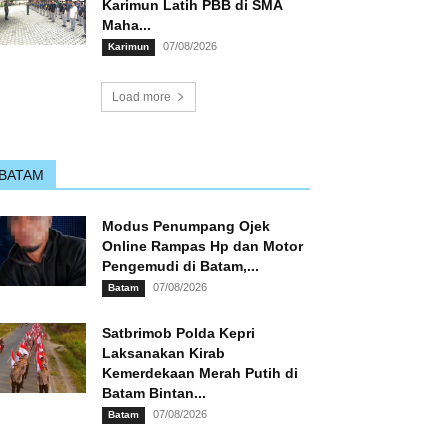
Karimun Latih PBB di SMA
Maha...
07/08/2026
Karimun
Load more
BATAM
Modus Penumpang Ojek
Online Rampas Hp dan Motor
Pengemudi di Batam,...
07/08/2026
Batam
Satbrimob Polda Kepri
Laksanakan Kirab
Kemerdekaan Merah Putih di
Batam Bintan...
07/08/2026
Batam