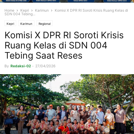
Home
Kepri
Karimun
Komisi X DPR RI Soroti Krisis Ruang Kelas di
SDN 004 Tebing...
Kepri
Karimun
Regional
Komisi X DPR RI Soroti Krisis
Ruang Kelas di SDN 004
Tebing Saat Reses
By
Redaksi-02
-
27/04/2026