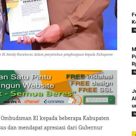
F
K
N
M
I, Jemsly Hutabarat, dalam penyerahan penghargaan kepada Kabupaten
P
R
N
J
A
u
N
i Ombudsman RI kepada beberapa Kabupaten
sus dan mendapat apresiasi dari Gubernur