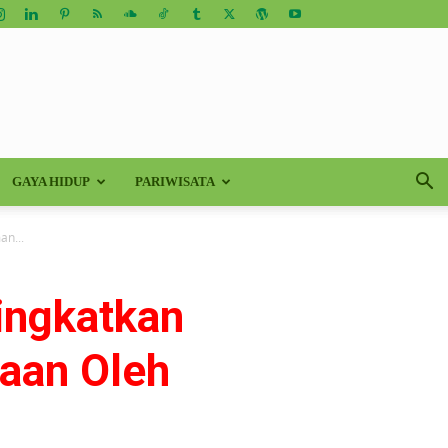
GAYA HIDUP
PARIWISATA
n...
ingkatkan
aan Oleh