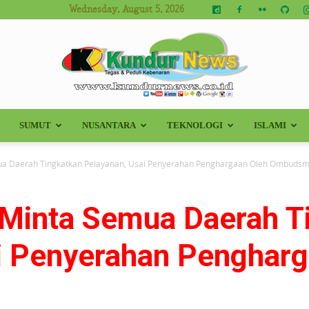
Wednesday, August 5, 2026
SUMUT
NUSANTARA
TEKNOLOGI
ISLAMI
Kundur
ua Daerah Tingkatkan Pelayanan, Usai Penyerahan Penghargaan Oleh Ombudsma
 Minta Semua Daerah T
News
i Penyerahan Pengharg