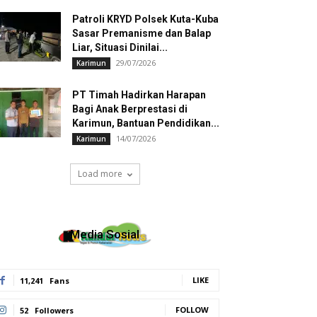
Patroli KRYD Polsek Kuta-Kuba
Sasar Premanisme dan Balap
Liar, Situasi Dinilai...
29/07/2026
Karimun
PT Timah Hadirkan Harapan
Bagi Anak Berprestasi di
Karimun, Bantuan Pendidikan...
14/07/2026
Karimun
Load more
Media Sosial
LIKE
11,241
Fans
FOLLOW
52
Followers