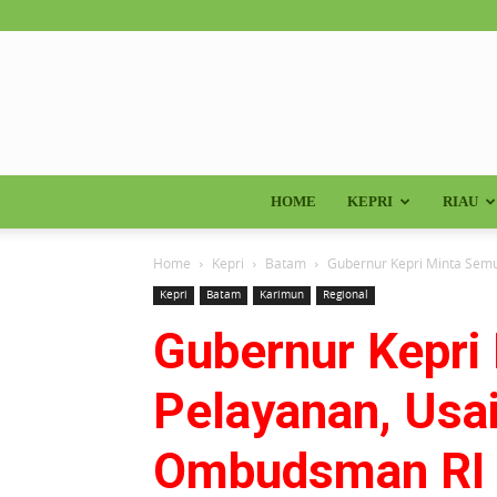
HOME
KEPRI
RIAU
Home
Kepri
Batam
Gubernur Kepri Minta Sem
Kepri
Batam
Karimun
Regional
Gubernur Kepri
Pelayanan, Usa
Ombudsman RI