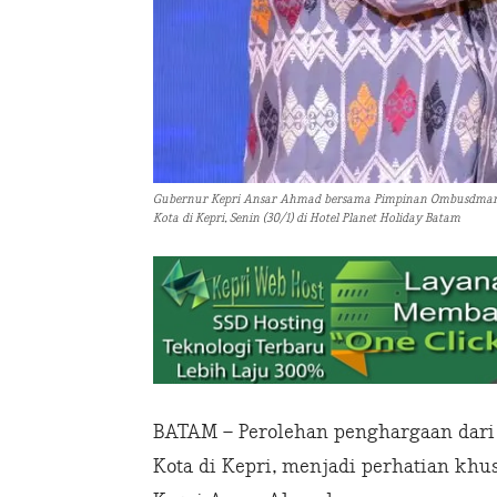
Gubernur Kepri Ansar Ahmad bersama Pimpinan Ombusdman R
Kota di Kepri, Senin (30/1) di Hotel Planet Holiday Batam
BATAM – Perolehan penghargaan dar
Kota di Kepri, menjadi perhatian khu