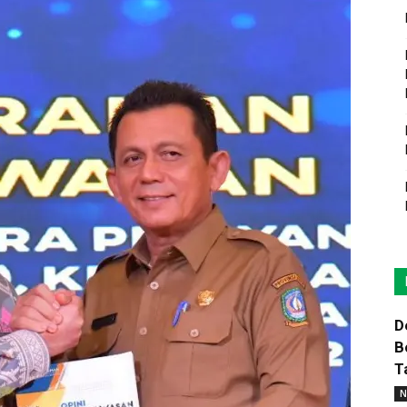
D
B
T
N