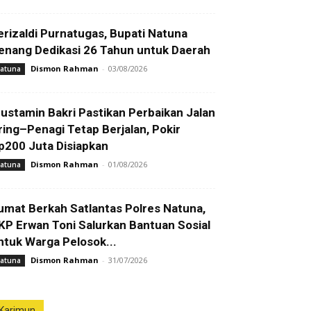
erizaldi Purnatugas, Bupati Natuna
enang Dedikasi 26 Tahun untuk Daerah
Dismon Rahman
-
03/08/2026
atuna
ustamin Bakri Pastikan Perbaikan Jalan
ring–Penagi Tetap Berjalan, Pokir
p200 Juta Disiapkan
Dismon Rahman
-
01/08/2026
atuna
umat Berkah Satlantas Polres Natuna,
KP Erwan Toni Salurkan Bantuan Sosial
ntuk Warga Pelosok...
Dismon Rahman
-
31/07/2026
atuna
Karimun