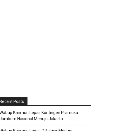
Recent Posts
Wabup Karimun Lepas Kontingen Pramuka
Jambore Nasional Menuju Jakarta
Wabup Karimun Lepas 2 Pelajar Menuju