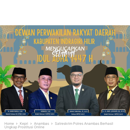
Home
Kepri
Anambas
Satreskrim Polres Anambas Berhasil
Ungkap Prostitusi Online